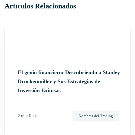
a
Artículos Relacionados
v
i
g
a
t
i
El genio financiero: Descubriendo a Stanley
o
Druckenmiller y Sus Estrategias de
n
Inversión Exitosas
2 min Read
Nombres del Trading