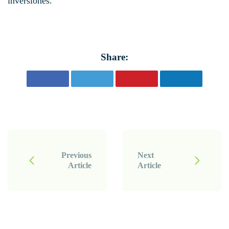
inversiones.
Share:
P
o
Previous
Next
Article
Article
s
t
N