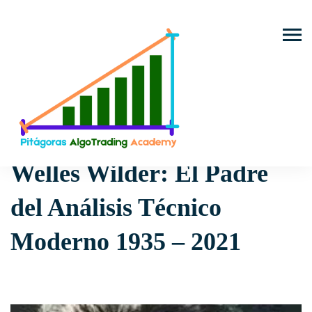
Trading con Bots
Nombres del Trading
Trading Algorít
Bots y Estrategias
Automatizadas
Welles Wilder: El Padre del Análisis Técnico Moderno 1935 – 2021
Welles Wilder: El Padre
del Análisis Técnico
Moderno 1935 – 2021