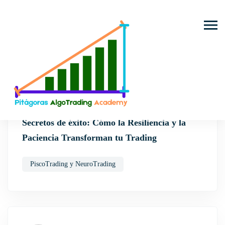
Trading Algorít
Bots y Estrategias
Automatizadas
by
botstrading
Secretos de éxito: Cómo la Resiliencia y la
Paciencia Transforman tu Trading
PiscoTrading y NeuroTrading