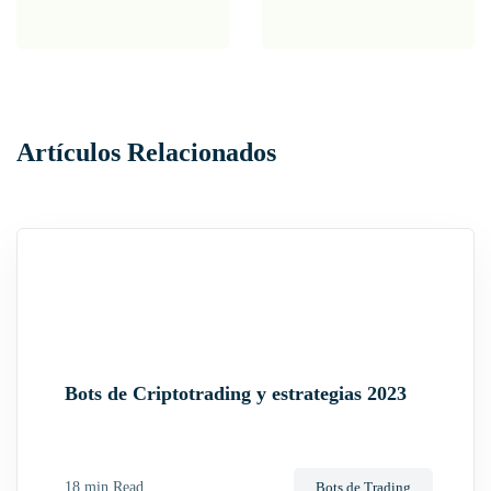
s
t
N
a
Artículos Relacionados
v
i
g
a
t
i
Bots de Criptotrading y estrategias 2023
o
n
18 min Read
Bots de Trading