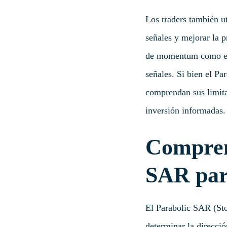
Los traders también u
señales y mejorar la 
de momentum como el R
señales. Si bien el Pa
comprendan sus limita
inversión informadas.
Comprend
SAR para
El Parabolic SAR (Sto
determinar la direcci