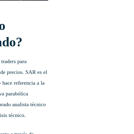
o
ado?
 traders para
 de precios. SAR es el
hace referencia a la
va parabólica
rado analista técnico
sis técnico.
enta a través de