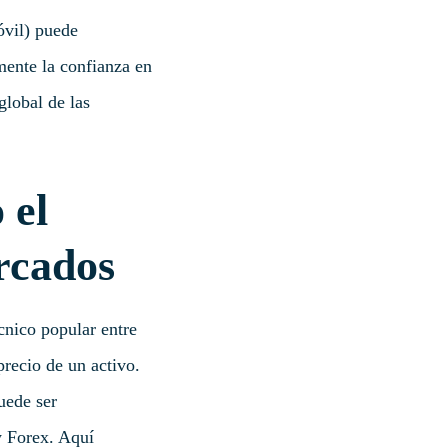
vil) puede
mente la confianza en
global de las
 el
rcados
cnico popular entre
precio de un activo.
uede ser
y Forex. Aquí