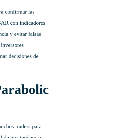
ra confirmar las
 SAR con indicadores
ia y evitar falsas
 inversores
mar decisiones de
Parabolic
uchos traders para
l de una tendencia.