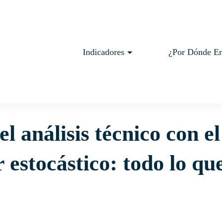
Indicadores
¿Por Dónde E
trading con Indicadores
Estocástico
 con el oscilador estocástico: todo lo que debes saber
l análisis técnico con el
r estocástico: todo lo qu