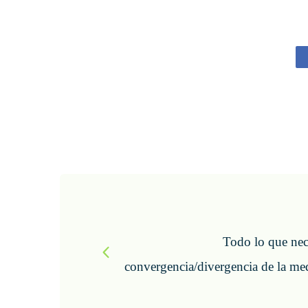
P
o
s
Todo lo que nece
t
convergencia/divergencia de la m
N