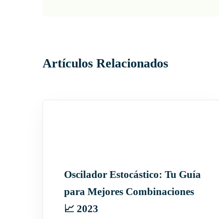
a
v
i
g
Artículos Relacionados
a
t
i
o
n
Oscilador Estocástico: Tu Guía
para Mejores Combinaciones
📈 2023