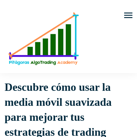
Trading con Bots
Indicadores técnicos
Trading Algorít
Bots y Estrategias
Automatizadas
Descubre cómo usar la media móvil suavizada para mejorar tus estrategias de
trading
Descubre cómo usar la
media móvil suavizada
para mejorar tus
estrategias de trading