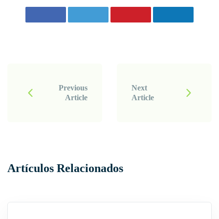
P
o
Previous
Next
Article
Article
s
t
N
a
Artículos Relacionados
v
i
g